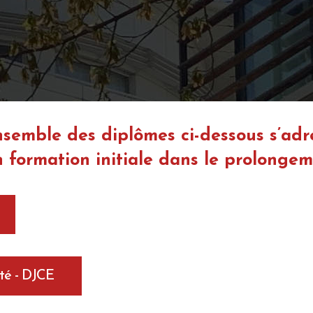
nsemble des diplômes ci-dessous s’adr
 formation initiale dans le prolongem
ité - DJCE