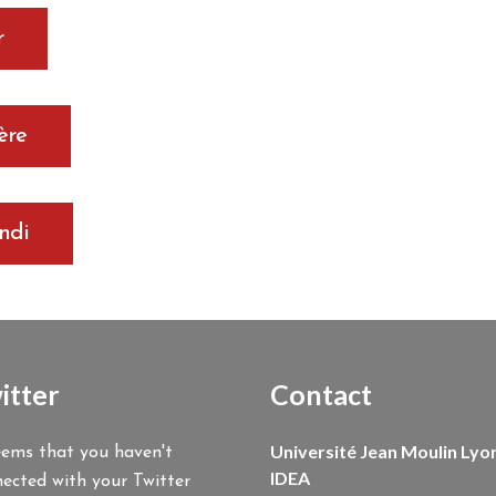
r
ère
ndi
itter
Contact
Université Jean Moulin Lyon
eems that you haven't
IDEA
ected with your Twitter