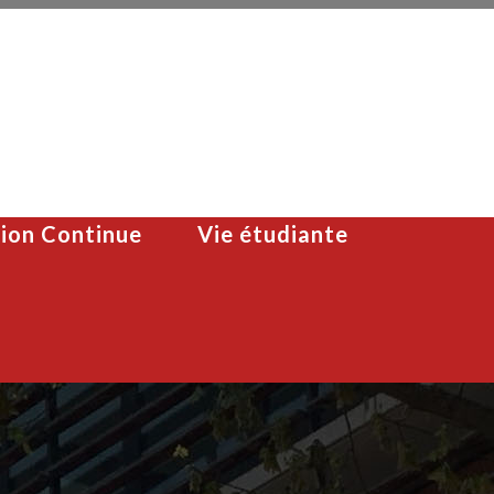
ion Continue
Vie étudiante
s