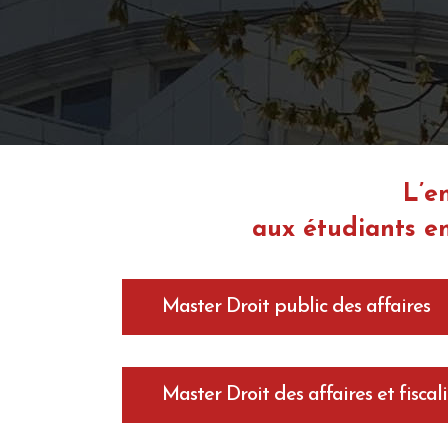
L’e
aux étudiants en
Master Droit public des affaires
Master Droit des affaires et fiscal