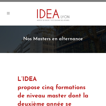
Nos Masters en alternance
L’IDEA
propose cinq formations
de niveau master dont la
deuxième année se