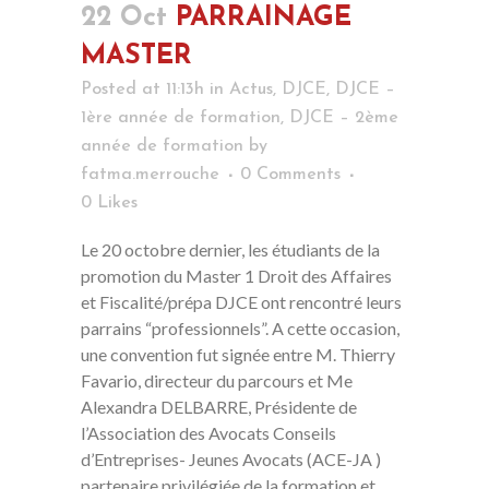
22 Oct
PARRAINAGE
MASTER
Posted at 11:13h
in
Actus
,
DJCE
,
DJCE –
1ère année de formation
,
DJCE – 2ème
année de formation
by
fatma.merrouche
0 Comments
0
Likes
Le 20 octobre dernier, les étudiants de la
promotion du Master 1 Droit des Affaires
et Fiscalité/prépa DJCE ont rencontré leurs
parrains “professionnels”. A cette occasion,
une convention fut signée entre M. Thierry
Favario, directeur du parcours et Me
Alexandra DELBARRE, Présidente de
l’Association des Avocats Conseils
d’Entreprises- Jeunes Avocats (ACE-JA )
partenaire privilégiée de la formation et