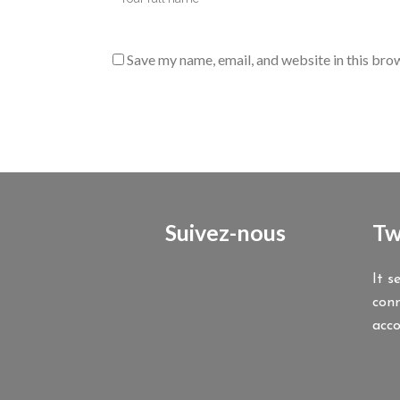
Save my name, email, and website in this bro
Suivez-nous
Tw
It s
conn
acc