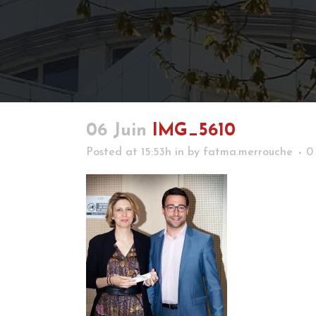
06 Juin
IMG_5610
Posted at 15:53h
in
by
fatma.merrouche
0