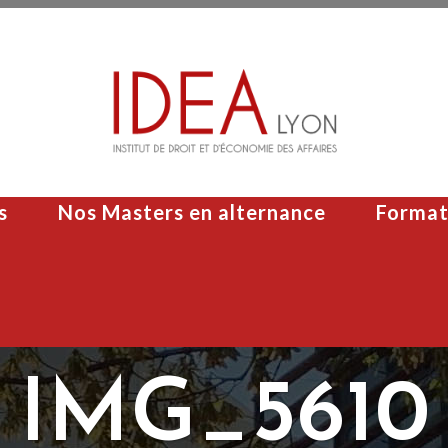
s
Nos Masters en alternance
Format
IMG_5610