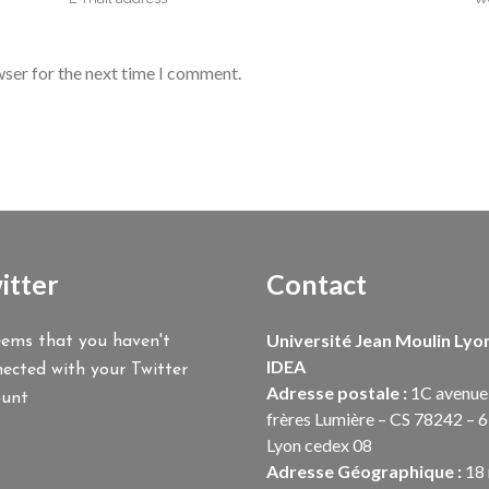
wser for the next time I comment.
itter
Contact
Université Jean Moulin Lyon
eems that you haven't
IDEA
ected with your Twitter
Adresse postale :
1C avenue
ount
frères Lumière – CS 78242 – 
Lyon cedex 08
Adresse Géographique :
18 