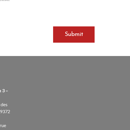
 3 –
 des
69372
rue