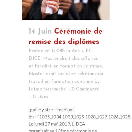
14 Juin
Cérémonie de
remise des diplômes
Posted at 14:08h
in
Actus
,
FC
DJCE
,
Master droit des affaires
et fiscalité en formation continue
,
Master droit social et relations du
travail en formation continue
by
fatma.merrouche
0 Comments
0
Likes
[gallery size="medium"
ids="1035,1034,1033,1029,1028,1027,1026,1025,
Le lundi 27 mai 2019, L’IDEA
organisait sa 13ème cérémonie de